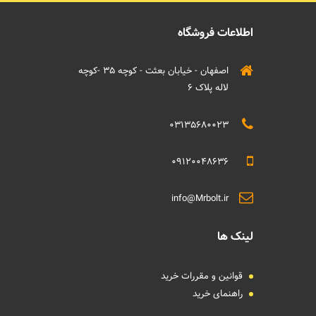
اطلاعات فروشگاه
اصفهان - خیابان بعثت - کوچه 35 -کوچه
لاله پلاک 6
03135680023
09120048636
info@Mrbolt.ir
لینک ها
قوانین و مقررات خرید
راهنمای خرید